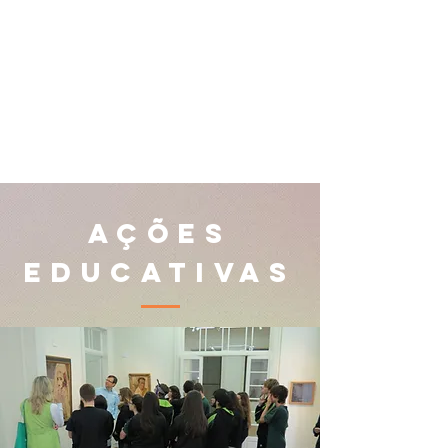
Pinacoteca Aldo Locatelli
Paço dos Açorianos
Praça Montevidéu, 10
Centro Histórico - Porto Alegre
fone:
[55]
(51) 3289-8292
Segunda a sexta-feira
9h às 17h
AÇÕES
EDUCATIVAS