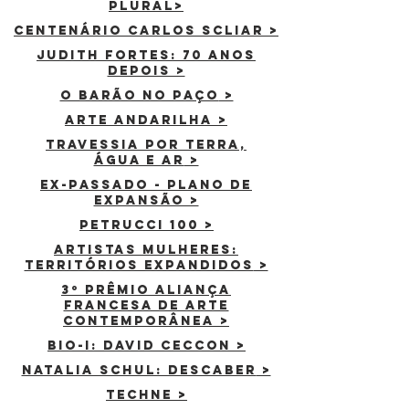
PLURAL>
centenário carlos scliar >
JUDITH FORTES: 70 ANOS
DEPOIS >
O BARÃO NO PAÇO
>
arte andarilha >
TRAVESSIA POR TERRA,
ÁGUA E AR
>
EX-PASSADO - pLANO DE
EXPANSÃO >
Petrucci 100
>
artistas mulheres:
territórios expandidos
>
3º prêmio aliança
francesa de arte
contemporânea
>
bio-i: david ceccon
>
NATALIA SCHUL: DESCABER
>
TECHNE
>