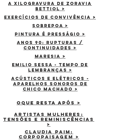
A Xilogravura de Zoravia
Bettiol >
Exercícios de convivência >
SOBREPOA >
Pintura é presságio >
ANOS 90: RUPTURAs /
continuidades >
maresia >
emilio sessa - tempo de
lembranças >
acústicos e elétricos -
aparelhos sonoros de
chico machado >
oque resta após >
artistas mulheres:
tensões e reminiscências
>
claudia paim:
corpopaisagem >