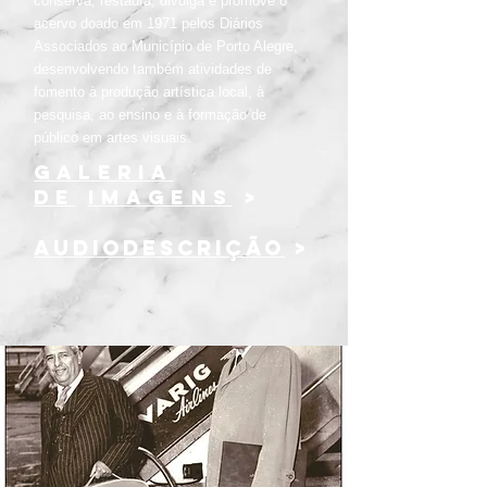
conserva, restaura, divulga e promove o
acervo doado em 1971 pelos Diários
Associados ao Município de Porto Alegre,
desenvolvendo também atividades de
fomento à produção artística local, à
pesquisa, ao ensino e à formação de
público em artes visuais.
GALERIA
DE
IMAGENS
>
AUDIODESCRIÇÃO
>