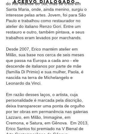
acervo dialogado >
do Rio Grande do Sul, mas se criou em
Santa Maria, onde, ainda menino, surgiu o
interesse pelas artes. Jovem, foi para São
Paulo e trabalhou como restaurador no
atelier do italiano Renzo Gori. Entre um
restauro e outro, também pintava, e seus
trabalhos eram levados por marchands.
Desde 2007, Erico mantém atelier em
Milão, sua base nos cerca de seis meses
que passa na Europa a cada ano - ele
descende de italianos por parte de mãe
(família Di Primio) e sua mulher, Paola, é
nascida na terra de Michelangelo e
Leonardo da Vinci.
Em razão desses laços, o artista, cuja
personalidade é marcada pela discrição,
deixa transparecer uma ponta de orgulho
por ter obras em permanência nas galerias
Lazzaro, em Milão, Immagine, em
Cremona, e Satura, em Gênova. Em 2013,
Erico Santos foi premiado na V Bienal de