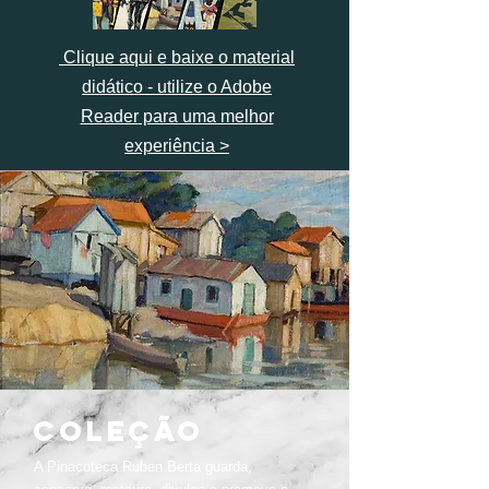
Clique aqui e baixe o material
didático -
utilize o Adobe
Reader
para uma melhor
experiência >
COLEÇÃO
A Pinacoteca Ruben Berta guarda,