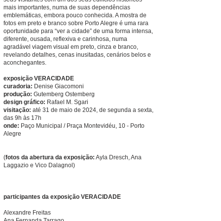
mais importantes, numa de suas dependências
emblemáticas, embora pouco conhecida. A mostra de
fotos em preto e branco sobre Porto Alegre é uma rara
oportunidade para “ver a cidade” de uma forma intensa,
diferente, ousada, reflexiva e carinhosa, numa
agradável viagem visual em preto, cinza e branco,
revelando detalhes, cenas inusitadas, cenários belos e
aconchegantes.
exposição VERACIDADE
curadoria:
Denise Giacomoni
produção:
Gutemberg Ostemberg
design gráfico:
Rafael M. Sgari
visitação:
até 31 de maio de 2024, de segunda a sexta,
das 9h às 17h
onde:
Paço Municipal / Praça Montevidéu, 10 - Porto
Alegre
(
fotos da abertura da exposição:
Ayla Dresch, Ana
Laggazio e Vico Dalagnol)
participantes da exposição VERACIDADE
Alexandre Freitas
Ana Fernanda Tarrago