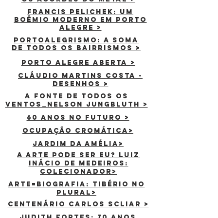
Francis Pelichek: Um
Boêmio Moderno em Porto
Alegre >
Portoalegrismo: a soma
de todos os bairrismos >
PORTO ALEGRE ABERTA >
CLÁUDIO MARTINS COSTA -
DESENHOS >
a fonte de todos os
ventos_nelson jungbluth >
60 anos no futuro >
ocupação cromática>
Jardim da amélia>
A ARTE PODE SER EU? LUIZ
INÁCIO DE MEDEIROS:
COLECIONADOR>
ARTE=BIOGRAFIA: TIBÉRIO NO
PLURAL>
centenário carlos scliar >
JUDITH FORTES: 70 ANOS