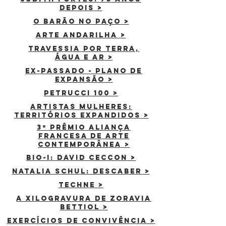
DEPOIS >
O BARÃO NO PAÇO
>
arte andarilha >
TRAVESSIA POR TERRA,
ÁGUA E AR
>
EX-PASSADO - pLANO DE
EXPANSÃO >
Petrucci 100
>
artistas mulheres:
territórios expandidos
>
3º prêmio aliança
francesa de arte
contemporânea
>
bio-i: david ceccon
>
NATALIA SCHUL: DESCABER
>
TECHNE
>
A Xilogravura de Zoravia
Bettiol >
Exercícios de convivência >