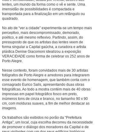
lentes, um mundo da forma como o vê e sente. Uma
imensidão de possibilidades é compactada e
transportada para a finalização em um retângulo ou
quadrado.
No ato de “ver a cidade” experimenta-se um tempo mais
perceptivo, mais descompromissado, demorado,
poético, e até mesmo reflexivo. Partindo, assim, do
pressuposto de que os artistas das lentes veem de
forma singular a Capital gaúcha, a curadora e artista
plástica Denise Giacomoni idealizou a exposição
VERACIDADE como forma de celebrar os 252 anos de
Porto Alegre.
Nesse contexto, foram convidados mais de 30 artistas
fotógrafos de Porto Alegre e arredores para integrarem
esse evento de homenagem, que também conta com o
consagrado Eurico Salis, apresentando duas obras
fotográficas. Ao todo a mostra contém mais de 40 obras
impressas em papel fotográfico fosco em preto,
inúmeros tons de cinza e branco, no tamanho 90 x 90
cm, com molduras suaves, a fim de melhor destacar as
imagens.
Os trabalhos são exibidos no porão da “Prefeitura
Antiga”, um local, cuja escolha decorreu da necessidade
de promover o diálogo dos moradores da Capital e de
seus visitantes com um dos seus edifícios históricos