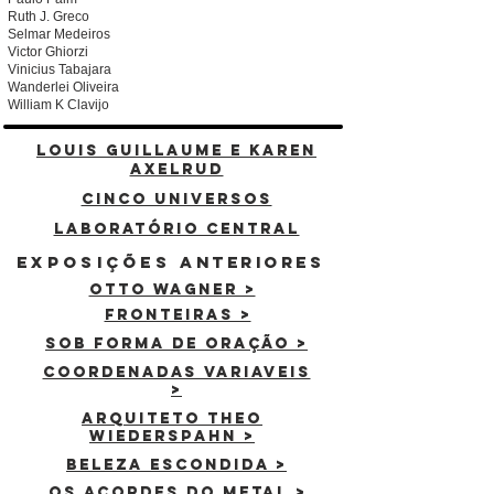
Ruth J. Greco
Selmar Medeiros
Victor Ghiorzi
Vinicius Tabajara
Wanderlei Oliveira
William K Clavijo
Louis Guillaume e Karen
Axelrud
Cinco universos
Laboratório Central
EXPOSIÇÕES
Anteriores
otto wagner >
fronteiras >
sob forma de oraçÃO >
coordenadas variaveis
>
Arquiteto Theo
Wiederspahn >
beleza escondida >
os acordes do metal >