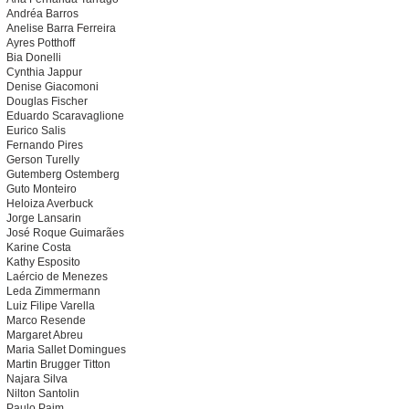
Andréa Barros
Anelise Barra Ferreira
Ayres Potthoff
Bia Donelli
Cynthia Jappur
Denise Giacomoni
Douglas Fischer
Eduardo Scaravaglione
Eurico Salis
Fernando Pires
Gerson Turelly
Gutemberg Ostemberg
Guto Monteiro
Heloiza Averbuck
Jorge Lansarin
José Roque Guimarães
Karine Costa
Kathy Esposito
Laércio de Menezes
Leda Zimmermann
Luiz Filipe Varella
Marco Resende
Margaret Abreu
Maria Sallet Domingues
Martin Brugger Titton
Najara Silva
Nilton Santolin
Paulo Paim