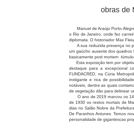
obras de 
Manuel de Araújo Porto-Alegre (
o Rio de Janeiro, onde fez carreira 
diplomata. O historiador Max Fle
A sua reduzida presença no pano
um gaúcho ausente dos quadros loc
basicamente post mortem: túmulo,
Esta exposição tem por objetivo
destaque para a excepcional c
FUNDACRED, na Cúria Metropolit
instigante e rica de possibilidad
notáveis, dentre as quais contamo
de vegetação dão para delinear um
O ano de 2019 marcou os 140 anos
de 1930 os restos mortais de Man
dias no Salão Nobre da Prefeitura
De Paranhos Antunes. Temos nov
personalidade de gigantescas propo