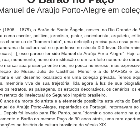
Manuel de Araújo Porto-Alegre em coleç
1806 – 1879), o Barão de Santo Ângelo, nasceu no Rio Grande do S
como escritor, político, jornalista, pintor, caricaturista, arquiteto, crít
iuss chamou-o de “homem tudo”, uma definição precisa para essa perso
rama da cultura sul-rio-grandense no século XIX levou Guilhermin
ais[...], esse parece ter sido Manuel de Araújo Porto-Alegre”. Hoje a
 rua, monumento, nome de instituição e um rarefeito número de obras
 marcar sua presença entre nós, no pouco numeroso, mas expressivo,
oleção do Museu Julio de Castilhos. Menor é a do MARGS e out
ana e um desenho localizado em uma coleção privada. Temos aqui 
es, memória viva de sua trajetória, lida agora à luz de sua biografia 
s os retratos, as paisagens, os estudos decorativos, os cenários, os 
 retrato do intelectual do Segundo Império brasileiro.
 da morte do artista e a efeméride possibilita esta volta do Barão
uel de Araújo Porto-Alegre, repatriados de Portugal, retornavam ao 
. Depois foi levado para Rio Pardo, para “dormir o sono eterno na qu
amente o Barão no mesmo Paço de 90 anos atrás, uma rara oportuni
rções na história da cultura brasileira do século XIX.​