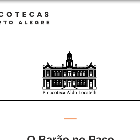
ACOTECAS
RTO ALEGRE
O Barão no Paço