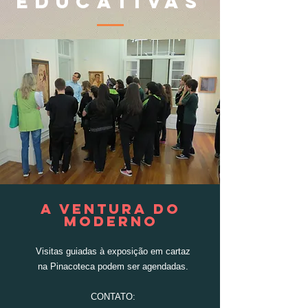
EDUCATIVAS
A VENTURA DO
MODERNO
Visitas guiadas à exposição em cartaz
na Pinacoteca podem ser agendadas.
CONTATO: