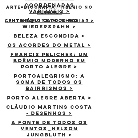
coordenadas
ARTE=BIOGRAFIA: TIBÉRIO NO
variaveis >
PLURAL>
Arquiteto Theo
centenário carlos scliar >
Wiederspahn >
beleza escondida >
os acordes do metal >
Francis Pelichek: Um
Boêmio Moderno em
Porto Alegre >
Portoalegrismo: a
soma de todos os
bairrismos >
PORTO ALEGRE ABERTA >
CLÁUDIO MARTINS COSTA
- DESENHOS >
a fonte de todos os
ventos_nelson
jungbluth >