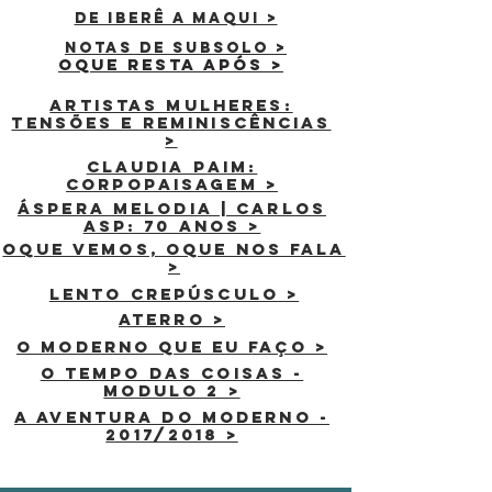
de iberê a maqui >
notas de subsolo >
oque resta após >
artistas mulheres:
tensões e reminiscências
>
claudia paim:
corpopaisagem >
áspera melodia | carlos
asp: 70 anos >
oque vemos, oque nos fala
>
lento crepúsculo >
aterro >
o moderno que eu faço >
o tempo das coisas -
modulo 2 >
a aventura do moderno -
2017/2018 >