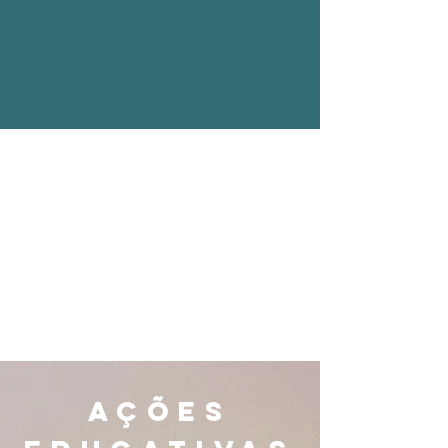
VISITAÇÃO E
CONTATO
Pinacoteca Aldo Locatelli
Paço dos Açorianos
Praça Montevidéu, 10
Centro Histórico - Porto Alegre
fone:
[55]
(51) 3289-8292
Segunda a sexta-feira
9h às 17h
AÇÕES