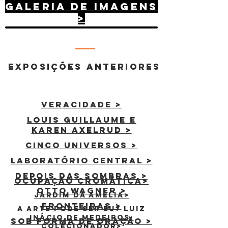
galeria de imagens
>
exposições anteriores
VERACIDADE >
Louis Guillaume e
Karen Axelrud >
Cinco universos >
Laboratório Central >
Depois das sombras >
ocupação cromática>
otto wagner >
Jardim da amélia>
fronteiras >
A ARTE PODE SER EU? LUIZ
INÁCIO DE MEDEIROS:
sob forma de oraçÃO >
COLECIONADOR>