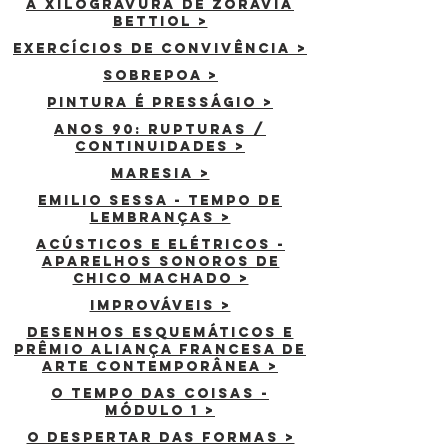
A Xilogravura de Zoravia
Bettiol >
Exercícios de convivência >
SOBREPOA >
Pintura é presságio >
ANOS 90: RUPTURAs /
continuidades >
maresia >
emilio sessa - tempo de
lembranças >
acústicos e elétricos -
aparelhos sonoros de
chico machado >
improváveis >
desenhos esquemáticos e
Prêmio aliança francesa de
arte contemporÂnea >
o tempo das coisas -
módulo 1 >
o despertar das formas >