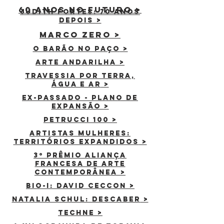
60 anos no futuro >
JUDITH FORTES: 70 ANOS
DEPOIS >
MARCO ZERO >
O BARÃO NO PAÇO
>
arte andarilha >
TRAVESSIA POR TERRA,
ÁGUA E AR
>
EX-PASSADO - pLANO DE
EXPANSÃO >
Petrucci 100
>
artistas mulheres:
territórios expandidos
>
3º prêmio aliança
francesa de arte
contemporânea
>
bio-i: david ceccon
>
NATALIA SCHUL: DESCABER
>
TECHNE
>