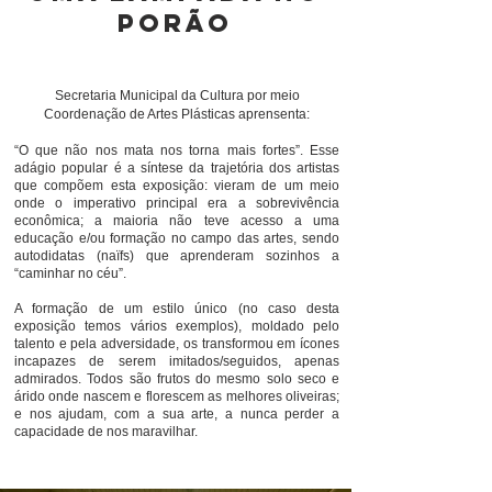
porão
Secretaria Municipal da Cultura por meio
Coordenação de Artes Plásticas aprensenta:
“O que não nos mata nos torna mais fortes”. Esse
adágio popular é a síntese da trajetória dos artistas
que compõem esta exposição: vieram de um meio
onde o imperativo principal era a sobrevivência
econômica; a maioria não teve acesso a uma
educação e/ou formação no campo das artes, sendo
autodidatas (naïfs) que aprenderam sozinhos a
“caminhar no céu”.
A formação de um estilo único (no caso desta
exposição temos vários exemplos), moldado pelo
talento e pela adversidade, os transformou em ícones
incapazes de serem imitados/seguidos, apenas
admirados. Todos são frutos do mesmo solo seco e
árido onde nascem e florescem as melhores oliveiras;
e nos ajudam, com a sua arte, a nunca perder a
capacidade de nos maravilhar.