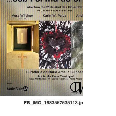
FB_IMG_1683557535113.jpg